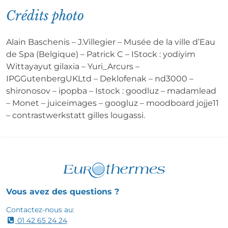
Crédits photo
Alain Baschenis – J.Villegier – Musée de la ville d’Eau
de Spa (Belgique) – Patrick C – IStock : yodiyim
Wittayayut gilaxia – Yuri_Arcurs –
IPGGutenbergUKLtd – Deklofenak – nd3000 –
shironosov – ipopba – Istock : goodluz – madamlead
– Monet – juiceimages – googluz – moodboard jojje11
– contrastwerkstatt gilles lougassi.
Vous avez des questions ?
Contactez-nous au:
01 42 65 24 24